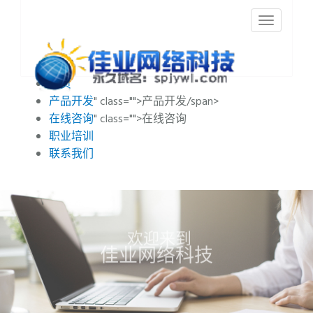
首页
产品开发
" class="">
产品开发/span>
在线咨询
" class="">
在线咨询
职业培训
联系我们
佳
业
网
络
科
技
欢
迎
来
到
专
业
的
研
发
团
队