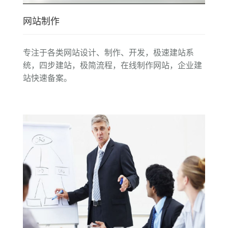
业，产品市场前景广阔。佳业网络以其敏锐的
网站制作
市场洞察力、高品质的产品以及周到热情的服
务使公司获得了客户的一致好评。佳业网络依
专注于各类网站设计、制作、开发，极速建站系
托强大的技术支持团队以及多年丰富的网站建
统，四步建站，极简流程，在线制作网站，企业建
站快速备案。
设经验、信息资源和市场运作实力，在短短的
时间里，迅速成长为业内领先的知名企业，诚
然，互联网世界千变万化，但佳业网络的基本
理念却始终秉持，不是尖端的技术不加以应
用，不是高端品质不面向市场，我们时刻把握
互联网的应用趋势，为企业品牌在电子商务领
域创造最大的价值而不懈努力。 我们自信完
成好客户的项目，我们运用良好的知名度和信